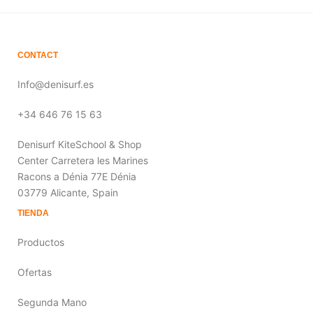
puede
en
elegir
la
en
página
la
de
CONTACT
págin
producto
de
Info@denisurf.es
produ
+34 646 76 15 63
Denisurf KiteSchool & Shop
Center Carretera les Marines
Racons a Dénia 77E Dénia
03779 Alicante, Spain
TIENDA
Productos
Ofertas
Segunda Mano