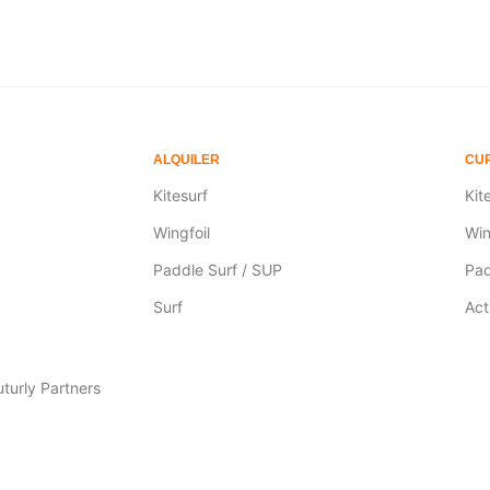
ALQUILER
CUR
Kitesurf
Kit
Wingfoil
Win
Paddle Surf / SUP
Pad
Surf
Act
turly Partners