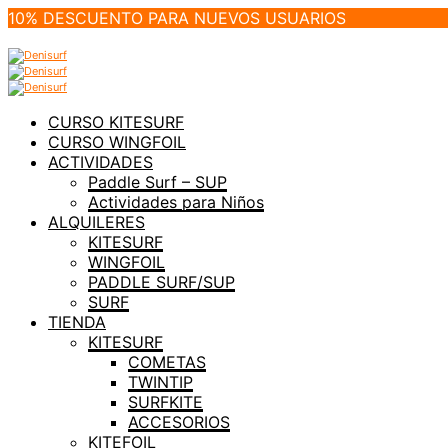
10% DESCUENTO PARA NUEVOS USUARIOS
CURSO KITESURF
CURSO WINGFOIL
ACTIVIDADES
Paddle Surf – SUP
Actividades para Niños
ALQUILERES
KITESURF
WINGFOIL
PADDLE SURF/SUP
SURF
TIENDA
KITESURF
COMETAS
TWINTIP
SURFKITE
ACCESORIOS
KITEFOIL