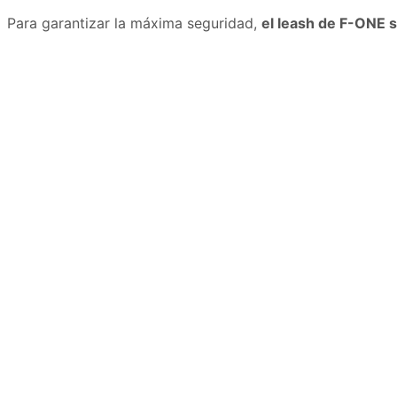
Para garantizar la máxima seguridad,
el leash de F-ONE 
3,80
€
80,00
€
Añadir al carrito
Añadir al ca