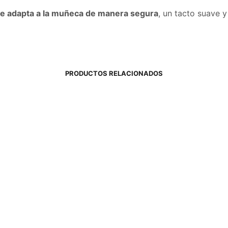
se adapta a la muñeca de manera segura
, un tacto suave y 
PRODUCTOS RELACIONADOS
6,00
€
rrito
Añadir al carrito