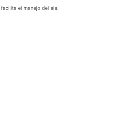
facilita el manejo del ala.
10,40
€
Añadir al carrito