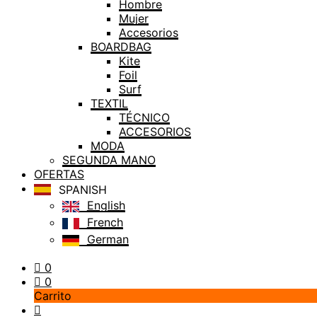
Hombre
Mujer
Accesorios
BOARDBAG
Kite
Foil
Surf
TEXTIL
TÉCNICO
ACCESORIOS
MODA
SEGUNDA MANO
OFERTAS
SPANISH
English
French
German
0
0
Carrito