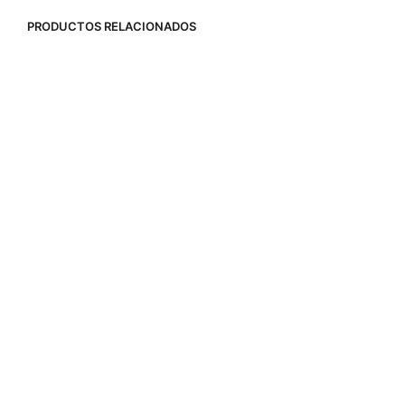
PRODUCTOS RELACIONADOS
3,90
€
AÑADIR AL CARRITO
219,00
€
AÑADIR AL CARRITO
2,60
€
-
5,00
€
370,00
€
SELECCIONAR OPCIONES
SELECCIONAR OPCIONES