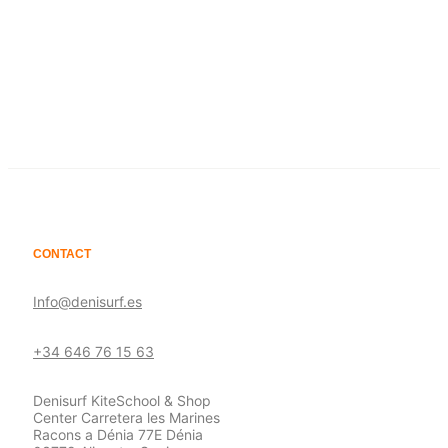
de
Añadir al carrito
producto
CONTACT
Info@denisurf.es
+34 646 76 15 63
Denisurf KiteSchool & Shop
Center Carretera les Marines
Racons a Dénia 77E Dénia