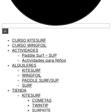
×
CURSO KITESURF
CURSO WINGFOIL
ACTIVIDADES
Paddle Surf – SUP
Actividades para Niños
ALQUILERES
KITESURF
WINGFOIL
PADDLE SURF/SUP
SURF
TIENDA
KITESURF
COMETAS
TWINTIP
SURFKITE