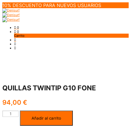
10% DESCUENTO PARA NUEVOS USUARIOS
0
0
Carrito
QUILLAS TWINTIP G10 FONE
94,00
€
QUILLAS
Añadir al carrito
TWINTIP
G10
FONE