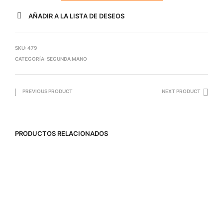
AÑADIR A LA LISTA DE DESEOS
SKU:
479
CATEGORÍA:
SEGUNDA MANO
PREVIOUS PRODUCT
NEXT PRODUCT
PRODUCTOS RELACIONADOS
350,00
€
450,00
€
AÑADIR AL CARRITO
AÑADIR AL CARRITO