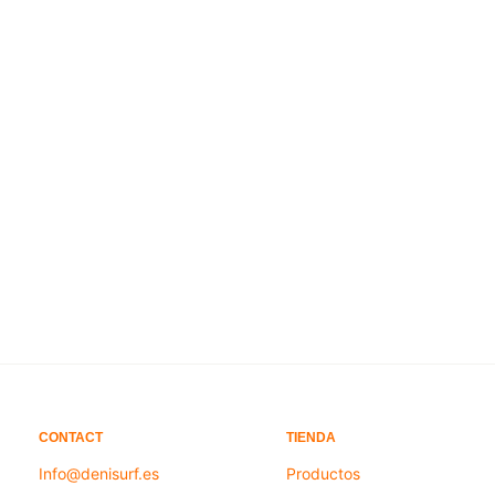
960,00
€
1.200,00
€
AÑADIR AL CARRITO
AÑADIR AL CARRITO
CONTACT
TIENDA
Info@denisurf.es
Productos