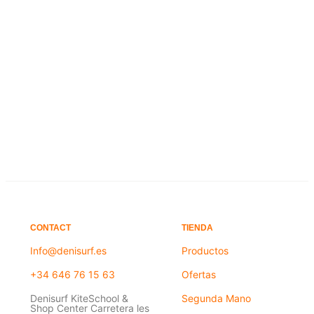
94,00
€
9,00
€
Añadir al carrito
Añadir al carrito
CONTACT
TIENDA
Info@denisurf.es
Productos
+34 646 76 15 63
Ofertas
Denisurf KiteSchool &
Segunda Mano
Shop Center Carretera les