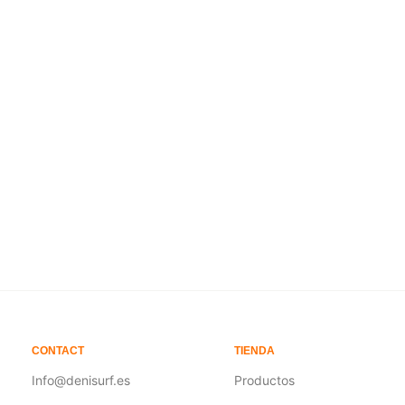
423,00
€
436,00
€
-
515,00
€
AÑADIR AL CARRITO
SELECCIONAR OPCIONES
CONTACT
TIENDA
Info@denisurf.es
Productos