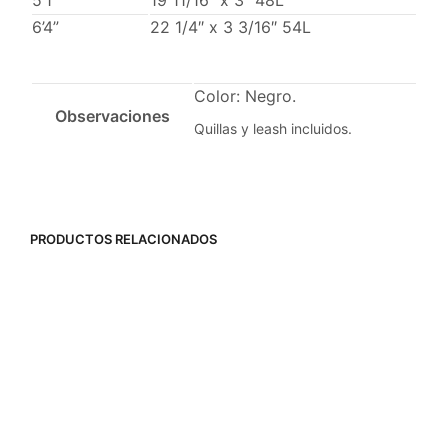
5’1”
19 11/16″ x 3″ 48L
6’4”
22 1/4″ x 3 3/16″ 54L
Color: Negro.
Observaciones
Quillas y leash incluidos.
PRODUCTOS RELACIONADOS
396,00
€
-
410,00
€
304,00
€
-
357,00
€
SELECCIONAR OPCIONES
SELECCIONAR OPCIONES