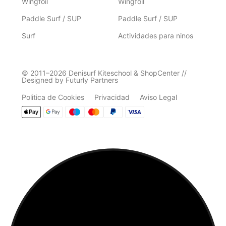
Wingfoil
Wingfoil
Paddle Surf / SUP
Paddle Surf / SUP
Surf
Actividades para ninos
© 2011–2026 Denisurf Kiteschool & ShopCenter //
Designed by Futurly Partners
Politica de Cookies
Privacidad
Aviso Legal