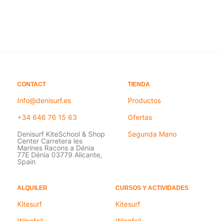
CONTACT
TIENDA
Info@denisurf.es
Productos
+34 646 76 15 63
Ofertas
Denisurf KiteSchool & Shop
Segunda Mano
Center Carretera les
Marines Racons a Dénia
77E Dénia 03779 Alicante,
Spain
ALQUILER
CURSOS Y ACTIVIDADES
Kitesurf
Kitesurf
Wingfoil
Wingfoil