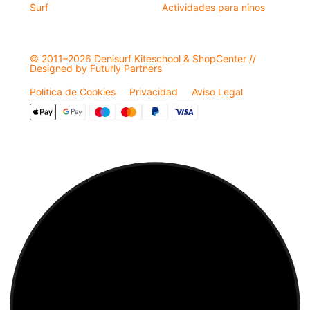
Surf
Actividades para ninos
© 2011–2026 Denisurf Kiteschool & ShopCenter //
Designed by Futurly Partners
Politica de Cookies
Privacidad
Aviso Legal