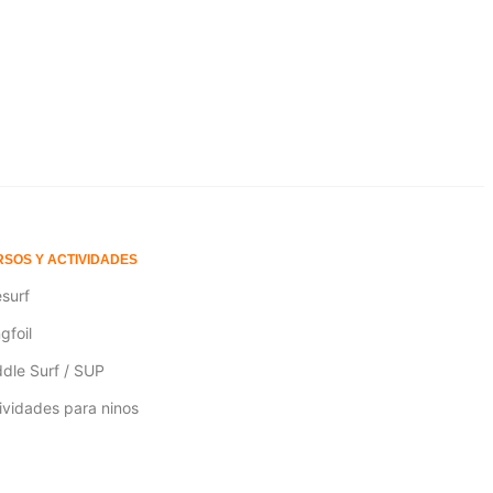
Seleccionar opciones
SOS Y ACTIVIDADES
esurf
gfoil
dle Surf / SUP
ividades para ninos