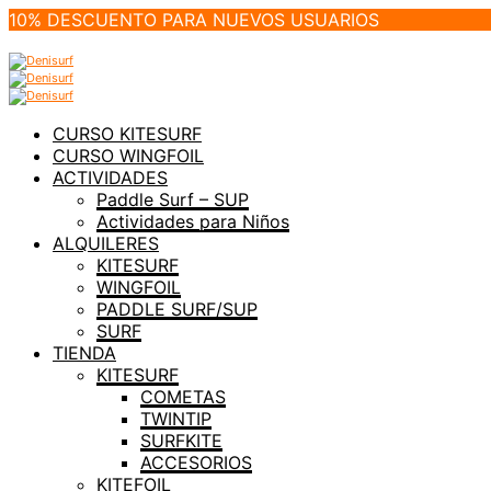
10% DESCUENTO PARA NUEVOS USUARIOS
CURSO KITESURF
CURSO WINGFOIL
ACTIVIDADES
Paddle Surf – SUP
Actividades para Niños
ALQUILERES
KITESURF
WINGFOIL
PADDLE SURF/SUP
SURF
TIENDA
KITESURF
COMETAS
TWINTIP
SURFKITE
ACCESORIOS
KITEFOIL