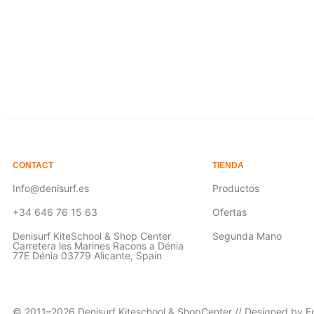
Seleccionar opciones
Seleccionar
CONTACT
TIENDA
Info@denisurf.es
Productos
+34 646 76 15 63
Ofertas
Denisurf KiteSchool & Shop Center
Segunda Mano
Carretera les Marines Racons a Dénia
77E Dénia 03779 Alicante, Spain
© 2011–2026 Denisurf Kiteschool & ShopCenter // Designed by Fu