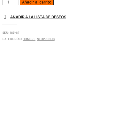
Añadir al carrito
AÑADIR A LA LISTA DE DESEOS
SKU:
185-87
CATEGORÍAS:
HOMBRE
,
NEOPRENOS
105,00
€
180,00
€