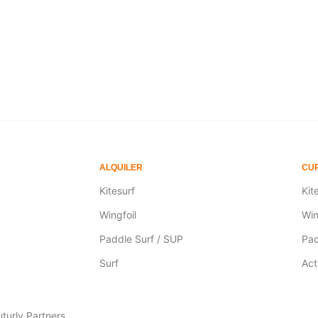
 opciones
Seleccionar opciones
ALQUILER
CUR
Kitesurf
Kit
Wingfoil
Win
Paddle Surf / SUP
Pad
Surf
Act
turly Partners