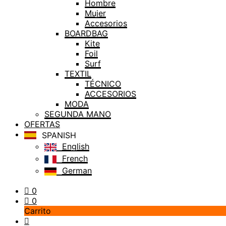
Hombre
Mujer
Accesorios
BOARDBAG
Kite
Foil
Surf
TEXTIL
TÉCNICO
ACCESORIOS
MODA
SEGUNDA MANO
OFERTAS
SPANISH
English
French
German
0
0
Carrito