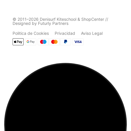
© 2011–2026 Denisurf Kiteschool & ShopCenter //
Designed by Futurly Partners
Politica de Cookies
Privacidad
Aviso Legal